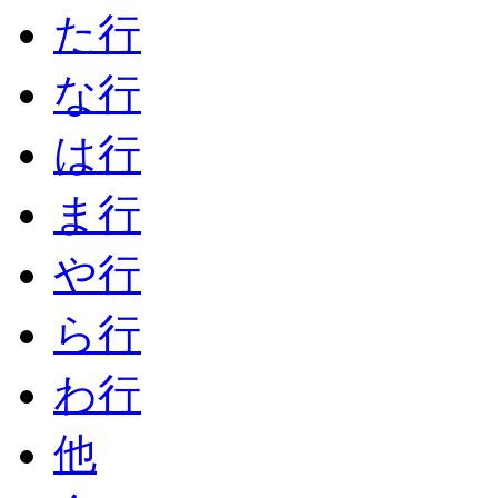
た行
な行
は行
ま行
や行
ら行
わ行
他