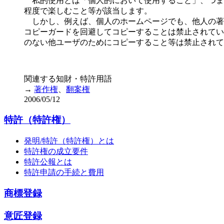
私的使用とは「個人的において使用すること」、つま
程度で楽しむこと等が該当します。
しかし、例えば、個人のホームページでも、他人の著
コピーガードを回避してコピーすることは禁止されてい
のない他ユーザのためにコピーすること等は禁止されて
関連する知財・特許用語
→
著作権
、
翻案権
2006/05/12
特許（特許権）
発明/特許（特許権）とは
特許権の成立要件
特許公報とは
特許申請の手続と費用
商標登録
意匠登録