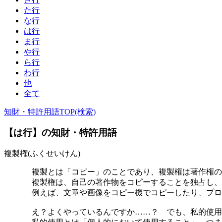
た行
な行
は行
ま行
や行
ら行
わ行
他
全て
知財・特許用語TOP(検索)
【は行】の知財・特許用語
複製権(ふくせいけん)
複製とは「コピー」のことであり、複製権は著作権の
複製権は、自己の著作物をコピーすることを独占し、
例えば、文章や画像をコピー機でコピーしたり、プロ
え？よくやっているんですか……？ でも、私的使用