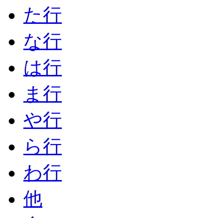
た行
な行
は行
ま行
や行
ら行
わ行
他