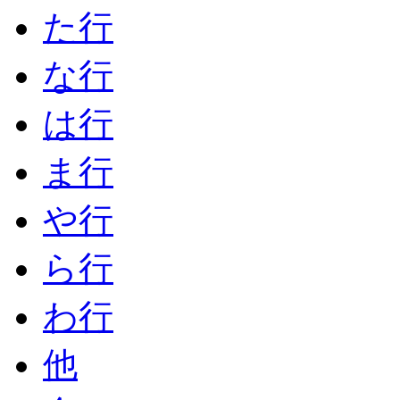
た行
な行
は行
ま行
や行
ら行
わ行
他